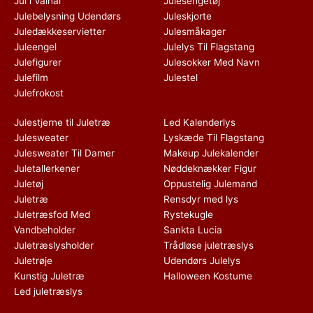
Jul i Valhal
Julesengetøj
Julebelysning Udendørs
Juleskjorte
Juledækkeservietter
Julesmåkager
Juleengel
Julelys Til Flagstang
Julefigurer
Julesokker Med Navn
Julefilm
Julestel
Julefrokost
Julestjerne til Juletræ
Led Kalenderlys
Julesweater
Lyskæde Til Flagstang
Julesweater Til Damer
Makeup Julekalender
Juletallerkener
Nøddeknækker Figur
Juletøj
Oppustelig Julemand
Juletræ
Rensdyr med lys
Juletræsfod Med
Rystekugle
Vandbeholder
Sankta Lucia
Juletræslysholder
Trådløse juletræslys
Juletrøje
Udendørs Julelys
Kunstig Juletræ
Halloween Kostume
Led juletræslys