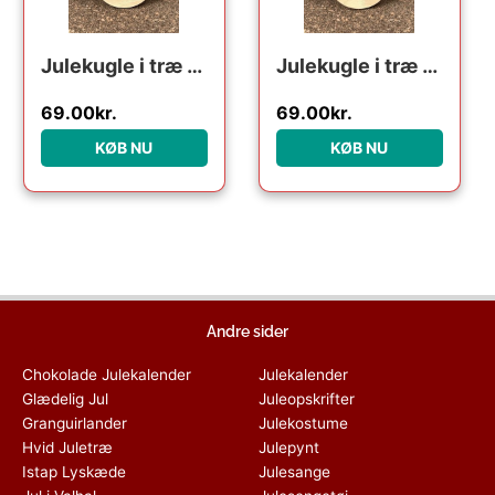
Julekugle i træ – Julehus
Julekugle i træ – Krybespil
69.00
kr.
69.00
kr.
KØB NU
KØB NU
Andre sider
Chokolade Julekalender
Julekalender
Glædelig Jul
Juleopskrifter
Granguirlander
Julekostume
Hvid Juletræ
Julepynt
Istap Lyskæde
Julesange