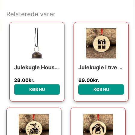
Relaterede varer
Julekugle House Doctor Ornament Velour grøn Ø5,5 cm
Julekugle i træ – Julegave
28.00
kr.
69.00
kr.
KØB NU
KØB NU