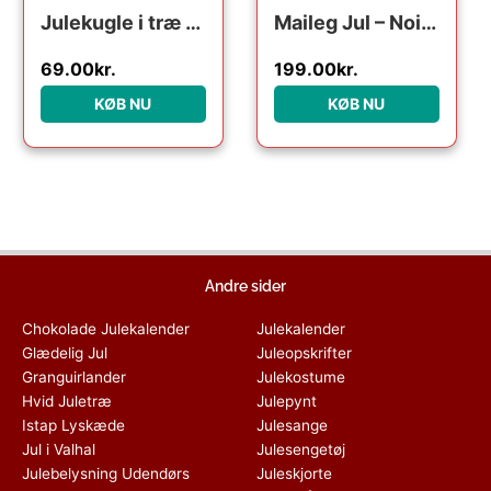
Julekugle i træ – Julegave
Maileg Jul – Noilly NoÃ«l no. 32 : Erling Christensen Møbler
69.00
kr.
199.00
kr.
KØB NU
KØB NU
Andre sider
Chokolade Julekalender
Julekalender
Glædelig Jul
Juleopskrifter
Granguirlander
Julekostume
Hvid Juletræ
Julepynt
Istap Lyskæde
Julesange
Jul i Valhal
Julesengetøj
Julebelysning Udendørs
Juleskjorte