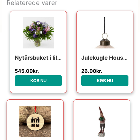
Relaterede varer
Nytårsbuket i lilla – Send blomster med Bloomit
Julekugle House Doctor Ornament Velour sand Ø5,5 cm
545.00
kr.
26.00
kr.
KØB NU
KØB NU