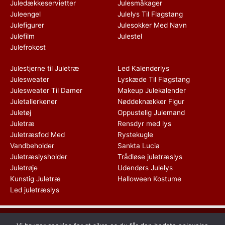
Juledækkeservietter
Julesmåkager
Juleengel
Julelys Til Flagstang
Julefigurer
Julesokker Med Navn
Julefilm
Julestel
Julefrokost
Julestjerne til Juletræ
Led Kalenderlys
Julesweater
Lyskæde Til Flagstang
Julesweater Til Damer
Makeup Julekalender
Juletallerkener
Nøddeknækker Figur
Juletøj
Oppustelig Julemand
Juletræ
Rensdyr med lys
Juletræsfod Med
Rystekugle
Vandbeholder
Sankta Lucia
Juletræslysholder
Trådløse juletræslys
Juletrøje
Udendørs Julelys
Kunstig Juletræ
Halloween Kostume
Led juletræslys
Dette medie ejes og drives af Tropic Traffic LLC-FZ | The Meydan