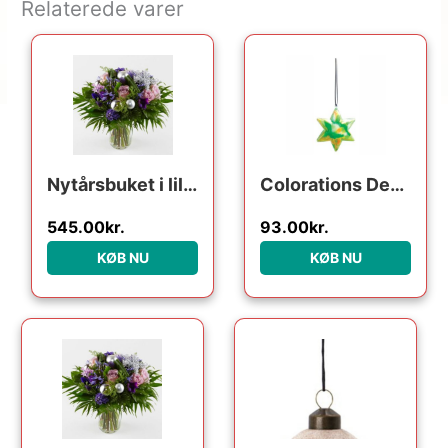
Relaterede varer
Nytårsbuket i lilla – Send blomster med Bloomit
Colorations Decorate your own Christmas Star Pendant Set of 12 pieces
545.00
kr.
93.00
kr.
KØB NU
KØB NU