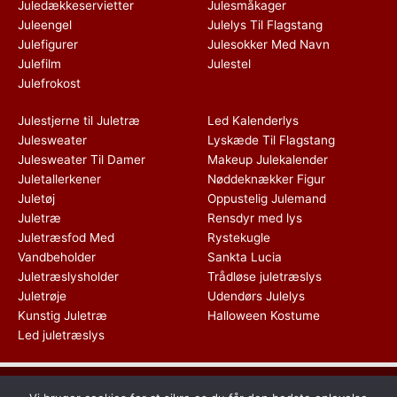
Juledækkeservietter
Julesmåkager
Juleengel
Julelys Til Flagstang
Julefigurer
Julesokker Med Navn
Julefilm
Julestel
Julefrokost
Julestjerne til Juletræ
Led Kalenderlys
Julesweater
Lyskæde Til Flagstang
Julesweater Til Damer
Makeup Julekalender
Juletallerkener
Nøddeknækker Figur
Juletøj
Oppustelig Julemand
Juletræ
Rensdyr med lys
Juletræsfod Med
Rystekugle
Vandbeholder
Sankta Lucia
Juletræslysholder
Trådløse juletræslys
Juletrøje
Udendørs Julelys
Kunstig Juletræ
Halloween Kostume
Led juletræslys
Dette medie ejes og drives af Tropic Traffic LLC-FZ | The Meydan