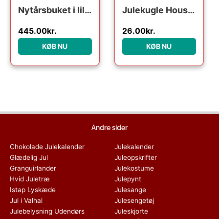
Nytårsbuket i lilla – Send blomster med Bloomit
Julekugle House Doctor Ornament Velour sand Ø5,5 cm
445.00
kr.
26.00
kr.
KØB NU
KØB NU
Andre sider
Chokolade Julekalender
Julekalender
Glædelig Jul
Juleopskrifter
Granguirlander
Julekostume
Hvid Juletræ
Julepynt
Istap Lyskæde
Julesange
Jul i Valhal
Julesengetøj
Julebelysning Udendørs
Juleskjorte