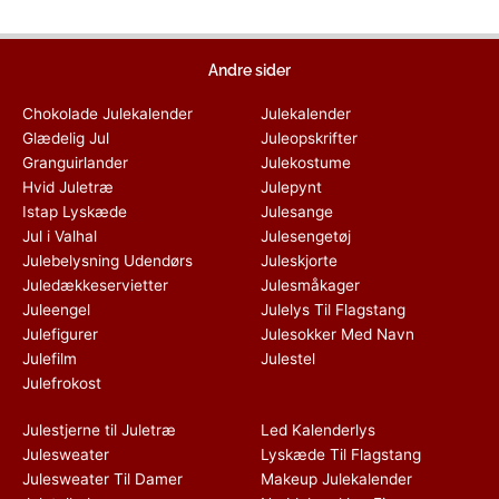
Andre sider
Chokolade Julekalender
Julekalender
Glædelig Jul
Juleopskrifter
Granguirlander
Julekostume
Hvid Juletræ
Julepynt
Istap Lyskæde
Julesange
Jul i Valhal
Julesengetøj
Julebelysning Udendørs
Juleskjorte
Juledækkeservietter
Julesmåkager
Juleengel
Julelys Til Flagstang
Julefigurer
Julesokker Med Navn
Julefilm
Julestel
Julefrokost
Julestjerne til Juletræ
Led Kalenderlys
Julesweater
Lyskæde Til Flagstang
Julesweater Til Damer
Makeup Julekalender