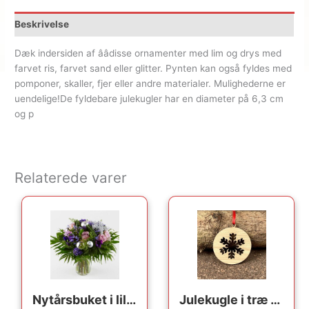
Beskrivelse
Dæk indersiden af ââdisse ornamenter med lim og drys med
farvet ris, farvet sand eller glitter. Pynten kan også fyldes med
pomponer, skaller, fjer eller andre materialer. Mulighederne er
uendelige!De fyldebare julekugler har en diameter på 6,3 cm
og p
Relaterede varer
Nytårsbuket i lilla – Send blomster med Bloomit
Julekugle i træ – Snefnug