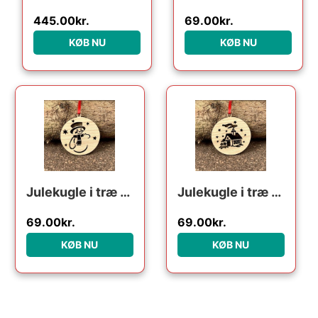
445.00
kr.
69.00
kr.
KØB NU
KØB NU
Julekugle i træ – Snemand
Julekugle i træ – Julehus
69.00
kr.
69.00
kr.
KØB NU
KØB NU