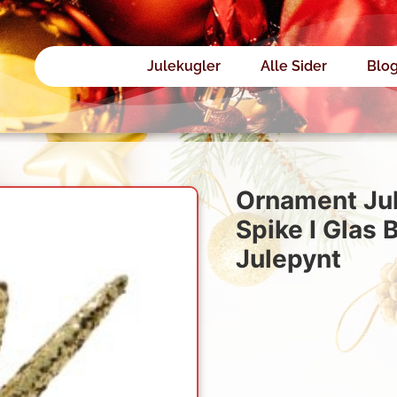
Julekugler
Alle Sider
Blo
Ornament Ju
Spike I Glas
Julepynt