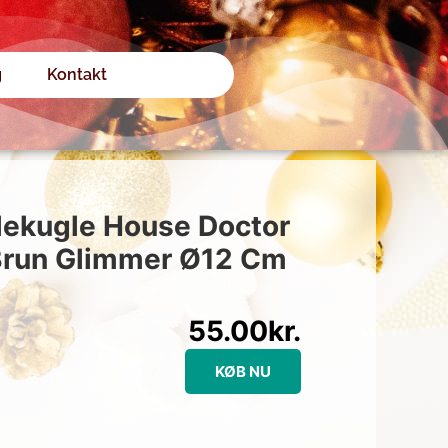
g
Kontakt
lekugle House Doctor
 Brun Glimmer Ø12 Cm
55.00
kr.
KØB NU