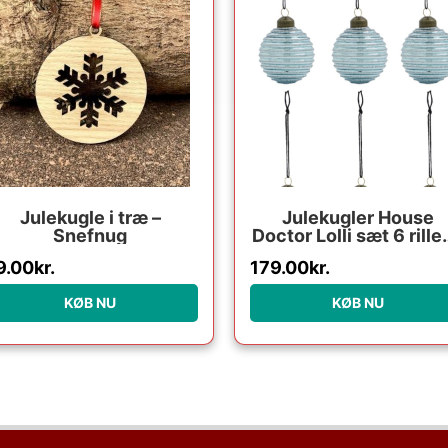
Julekugle i træ –
Julekugler House
Snefnug
Doctor Lolli sæt 6 rille
ornamenter i blå glas 
9.00
kr.
179.00
kr.
metal Ø6 cm
KØB NU
KØB NU