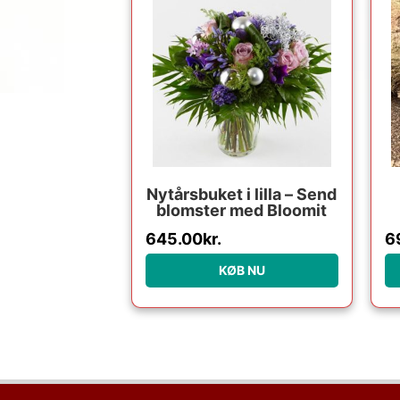
Nytårsbuket i lilla – Send
blomster med Bloomit
645.00
kr.
6
KØB NU