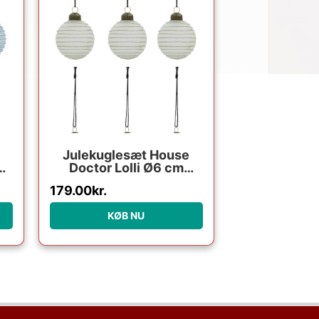
Julekuglesæt House
de
Doctor Lolli Ø6 cm
og
Hvid/Lyserød
179.00
kr.
Glas/Metal
KØB NU