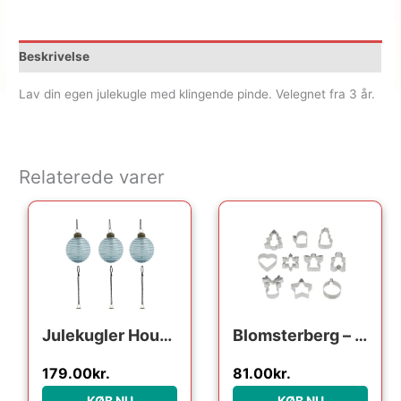
Beskrivelse
Lav din egen julekugle med klingende pinde. Velegnet fra 3 år.
Relaterede varer
Den oprindelige pris var
Den aktuelle pri
Julekugler House Doctor Lolli sæt 6 rillede ornamenter i blå glas og metal Ø6 cm
Blomsterberg – s ass. forme Kageudstikker 10 stk. Stål
179.00
kr.
81.00
kr.
KØB NU
KØB NU