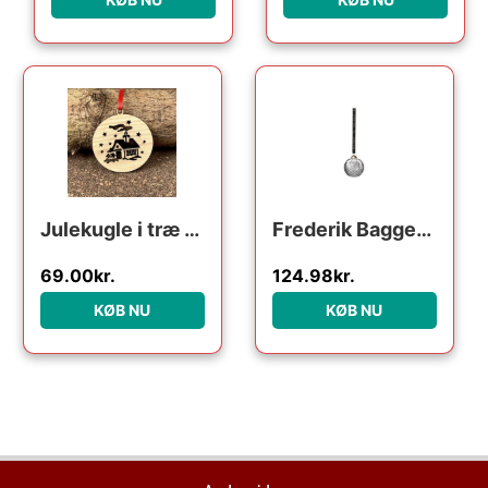
Den oprindelige pris var:
Den aktuelle pri
Julekugle i træ – Julehus
Frederik Bagger Crispy Glass Dark Ball : Erling Christensen Møbler
69.00
kr.
124.98
kr.
KØB NU
KØB NU