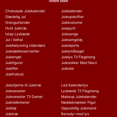
Andre sider
Chokolade Julekalender
Julekalender
Glædelig Jul
Juleopskrifter
Granguirlander
Julekostume
Hvid Juletræ
Julepynt
Istap Lyskæde
Julesange
Jul i Valhal
Julesengetøj
Julebelysning Udendørs
Juleskjorte
Juledækkeservietter
Julesmåkager
Juleengel
Julelys Til Flagstang
Julefigurer
Julesokker Med Navn
Julefilm
Julestel
Julefrokost
Julestjerne til Juletræ
Led Kalenderlys
Julesweater
Lyskæde Til Flagstang
Julesweater Til Damer
Makeup Julekalender
Juletallerkener
Nøddeknækker Figur
Juletøj
Oppustelig Julemand
Juletræ
Rensdyr med lys