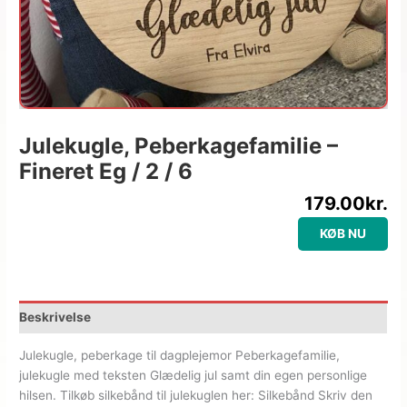
Julekugle, Peberkagefamilie –
Fineret Eg / 2 / 6
179.00
kr.
KØB NU
Beskrivelse
Julekugle, peberkage til dagplejemor Peberkagefamilie,
julekugle med teksten Glædelig jul samt din egen personlige
hilsen. Tilkøb silkebånd til julekuglen her: Silkebånd Skriv den