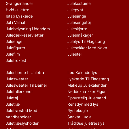
Granguirlander
Julekostume
Hvid Juletræ
Julepynt
Istap Lyskæde
Julesange
Jul i Valhal
Julesengetøj
Julebelysning Udendørs
Juleskjorte
Juledækkeservietter
Julesmåkager
Juleengel
Julelys Til Flagstang
Julefigurer
Julesokker Med Navn
Julefilm
Julestel
Julefrokost
Julestjerne til Juletræ
Led Kalenderlys
Julesweater
Lyskæde Til Flagstang
Julesweater Til Damer
Makeup Julekalender
Juletallerkener
Nøddeknækker Figur
Juletøj
Oppustelig Julemand
Juletræ
Rensdyr med lys
Juletræsfod Med
Rystekugle
Vandbeholder
Sankta Lucia
Juletræslysholder
Trådløse juletræslys