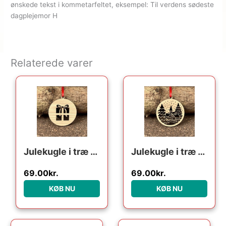
ønskede tekst i kommetarfeltet, eksempel: Til verdens sødeste
dagplejemor H
Relaterede varer
Julekugle i træ – Julegave
Julekugle i træ – julelandskab
69.00
kr.
69.00
kr.
KØB NU
KØB NU
Den oprindelige pris var: 249.95kr..
Den aktuelle pris er: 124.98kr..