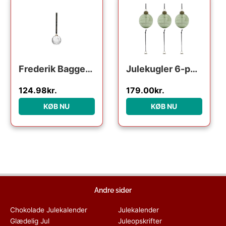
Frederik Bagger Crispy Glass Ball : Erling Christensen Møbler
Julekugler 6-pak House Doctor Lolli ornament i glas og metal lysegrøn/grøn Ø6 cm
124.98
kr.
179.00
kr.
KØB NU
KØB NU
Andre sider
Chokolade Julekalender
Julekalender
Glædelig Jul
Juleopskrifter