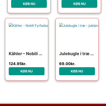
KØB NU
KØB NU
Den oprindelige pris var: 249.95kr..
Den aktuelle pris er: 124.95kr..
Kähler – Nobili Fyrfadsstage Ø12 cm olivengrøn
Julekugle i træ – julelandskab
124.95
kr.
69.00
kr.
KØB NU
KØB NU