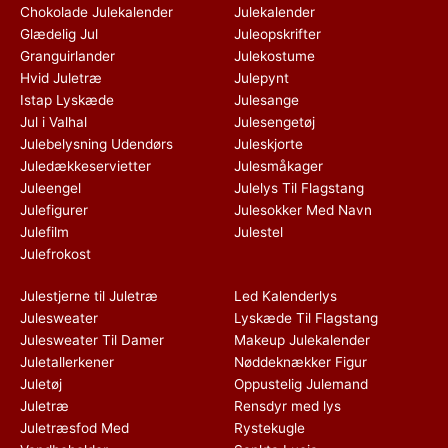
Chokolade Julekalender
Julekalender
Glædelig Jul
Juleopskrifter
Granguirlander
Julekostume
Hvid Juletræ
Julepynt
Istap Lyskæde
Julesange
Jul i Valhal
Julesengetøj
Julebelysning Udendørs
Juleskjorte
Juledækkeservietter
Julesmåkager
Juleengel
Julelys Til Flagstang
Julefigurer
Julesokker Med Navn
Julefilm
Julestel
Julefrokost
Julestjerne til Juletræ
Led Kalenderlys
Julesweater
Lyskæde Til Flagstang
Julesweater Til Damer
Makeup Julekalender
Juletallerkener
Nøddeknækker Figur
Juletøj
Oppustelig Julemand
Juletræ
Rensdyr med lys
Juletræsfod Med
Rystekugle