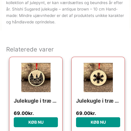
kollektion af julepynt, er kan værdsættes og beundres år efter
år. Shishi Sugared julekugle – antique brown – 10 cm Hand-
made: Mindre ujævnheder er det af produktets unikke karakter
og håndlavede oprindelse.
Relaterede varer
Julekugle i træ – julelandskab
Julekugle i træ – Snefnug
69.00
kr.
69.00
kr.
KØB NU
KØB NU