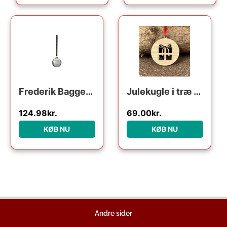
Den oprindelige pris var: 249.95kr..
Den aktuelle pris er: 124.98kr..
Frederik Bagger Crispy Glass Dark Ball : Erling Christensen Møbler
Julekugle i træ – Julegave
124.98
kr.
69.00
kr.
KØB NU
KØB NU
Andre sider