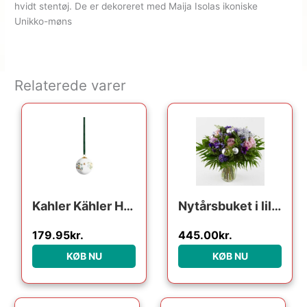
hvidt stentøj. De er dekoreret med Maija Isolas ikoniske
Unikko-møns
Relaterede varer
Kahler Kähler Hammershøi Christmas kugle 2024 ø 6 cm – Hvid m. deko : Erling Christensen Møbler : Erling Christensen Møbler
Nytårsbuket i lilla – Send blomster med Bloomit
179.95
kr.
445.00
kr.
KØB NU
KØB NU
Den oprindelige pris var:
Den aktuelle pris