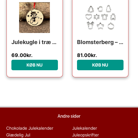
Julekugle i træ – Snemand
Blomsterberg – s ass. forme Kageudstikker 10 stk. Stål
69.00
kr.
81.00
kr.
KØB NU
KØB NU
Andre sider
Chokolade Julekalender
Julekalender
Glædelig Jul
Juleopskrifter