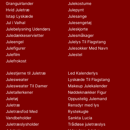
Granguirlander
Julekostume
Hvid Juletræ
Julepynt
Istap Lyskæde
Julesange
Jul i Valhal
Julesengetøj
Julebelysning Udendørs
Juleskjorte
Juledækkeservietter
Julesmåkager
Juleengel
Julelys Til Flagstang
Julefigurer
Julesokker Med Navn
Julefilm
Julestel
Julefrokost
Julestjerne til Juletræ
Led Kalenderlys
Julesweater
Lyskæde Til Flagstang
Julesweater Til Damer
Makeup Julekalender
Juletallerkener
Nøddeknækker Figur
Juletøj
Oppustelig Julemand
Juletræ
Rensdyr med lys
Juletræsfod Med
Rystekugle
Vandbeholder
Sankta Lucia
Juletræslysholder
Trådløse juletræslys