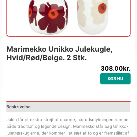
Marimekko Unikko Julekugle,
Hvid/rød/beige. 2 Stk.
308.00
kr.
KØB NU
Beskrivelse
Julen får et ekstra strejf af charme, når udsmykningen rummer
både tradition og legende design. Marimekko står bag Unikko-
juletræskuglerne, der kommer i et sæt af to og er fremstillet af