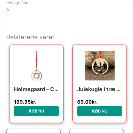
festlige ånd.
Â
Relaterede varer
Holmegaard – Christmas Årets julekugle 2024 klar
Julekugle i træ – julelandskab
169.95
kr.
69.00
kr.
KØB NU
KØB NU