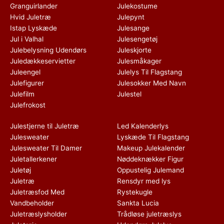
Granguirlander
Julekostume
Hvid Juletræ
Julepynt
Istap Lyskæde
Julesange
Jul i Valhal
Julesengetøj
Julebelysning Udendørs
Juleskjorte
Juledækkeservietter
Julesmåkager
Juleengel
Julelys Til Flagstang
Julefigurer
Julesokker Med Navn
Julefilm
Julestel
Julefrokost
Julestjerne til Juletræ
Led Kalenderlys
Julesweater
Lyskæde Til Flagstang
Julesweater Til Damer
Makeup Julekalender
Juletallerkener
Nøddeknækker Figur
Juletøj
Oppustelig Julemand
Juletræ
Rensdyr med lys
Juletræsfod Med
Rystekugle
Vandbeholder
Sankta Lucia
Juletræslysholder
Trådløse juletræslys