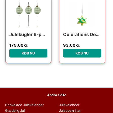
Julekugler 6-pak House Doctor Lolli ornament i glas og metal lysegrøn/grøn Ø6 cm
Colorations Decorate your own Christmas Star Pendant Set of 12 pieces
179.00
kr.
93.00
kr.
KØB NU
KØB NU
Andre sider
Chokolade Julekalender
Julekalender
Glædelig Jul
Juleopskrifter