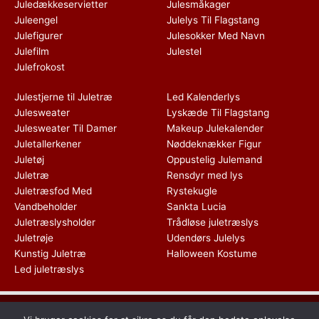
Juledækkeservietter
Julesmåkager
Juleengel
Julelys Til Flagstang
Julefigurer
Julesokker Med Navn
Julefilm
Julestel
Julefrokost
Julestjerne til Juletræ
Led Kalenderlys
Julesweater
Lyskæde Til Flagstang
Julesweater Til Damer
Makeup Julekalender
Juletallerkener
Nøddeknækker Figur
Juletøj
Oppustelig Julemand
Juletræ
Rensdyr med lys
Juletræsfod Med
Rystekugle
Vandbeholder
Sankta Lucia
Juletræslysholder
Trådløse juletræslys
Juletrøje
Udendørs Julelys
Kunstig Juletræ
Halloween Kostume
Led juletræslys
Dette medie ejes og drives af Tropic Traffic LLC-FZ | The Meydan