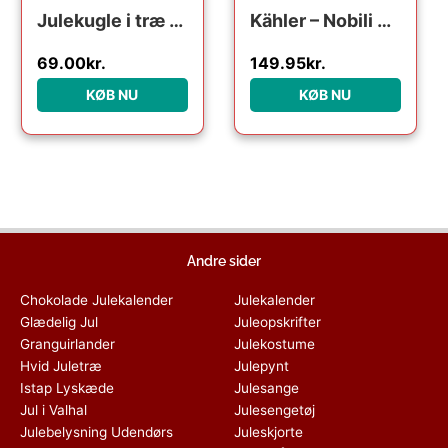
Julekugle i træ – Snemand
Kähler – Nobili Fyrfadsstage Ø14 cm olivengrøn
69.00
kr.
149.95
kr.
KØB NU
KØB NU
Andre sider
Chokolade Julekalender
Julekalender
Glædelig Jul
Juleopskrifter
Granguirlander
Julekostume
Hvid Juletræ
Julepynt
Istap Lyskæde
Julesange
Jul i Valhal
Julesengetøj
Julebelysning Udendørs
Juleskjorte