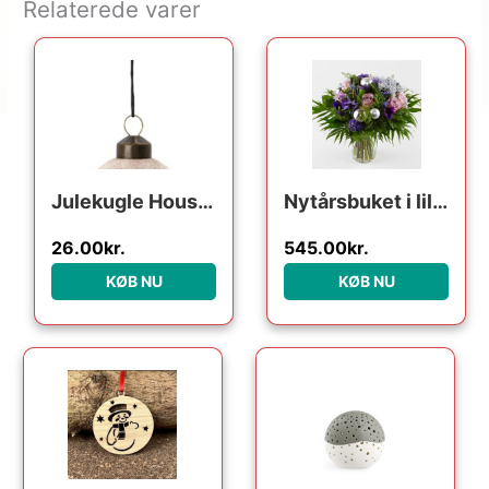
Relaterede varer
Julekugle House Doctor Ornament Velour sand Ø5,5 cm
Nytårsbuket i lilla – Send blomster med Bloomit
26.00
kr.
545.00
kr.
KØB NU
KØB NU
Den oprindelige pris var:
Den aktuelle pri