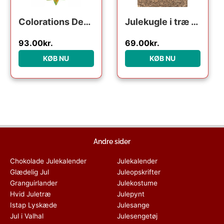
Colorations Decorate your own Christmas Star Pendant Set of 12 pieces
Julekugle i træ – Snemand
93.00
kr.
69.00
kr.
KØB NU
KØB NU
Andre sider
Chokolade Julekalender
Julekalender
Glædelig Jul
Juleopskrifter
Granguirlander
Julekostume
Hvid Juletræ
Julepynt
Istap Lyskæde
Julesange
Jul i Valhal
Julesengetøj