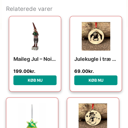
Relaterede varer
Maileg Jul – Noilly NoÃ«l no. 32 : Erling Christensen Møbler
Julekugle i træ – Krybespil
199.00
kr.
69.00
kr.
KØB NU
KØB NU