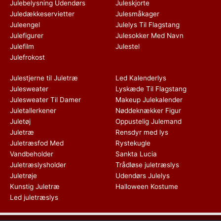
Julebelysning Udendørs
Juleskjorte
Juledækkeservietter
Julesmåkager
Juleengel
Julelys Til Flagstang
Julefigurer
Julesokker Med Navn
Julefilm
Julestel
Julefrokost
Julestjerne til Juletræ
Led Kalenderlys
Julesweater
Lyskæde Til Flagstang
Julesweater Til Damer
Makeup Julekalender
Juletallerkener
Nøddeknækker Figur
Juletøj
Oppustelig Julemand
Juletræ
Rensdyr med lys
Juletræsfod Med
Rystekugle
Vandbeholder
Sankta Lucia
Juletræslysholder
Trådløse juletræslys
Juletrøje
Udendørs Julelys
Kunstig Juletræ
Halloween Kostume
Led juletræslys