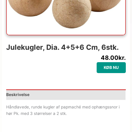
Julekugler, Dia. 4+5+6 Cm, 6stk.
48.00
kr.
KØB NU
Beskrivelse
Håndlavede, runde kugler af papmaché med ophængssnor i
hør Pk. med 3 størrelser a 2 stk.