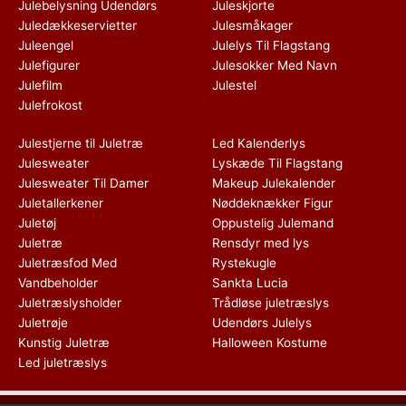
Julebelysning Udendørs
Juleskjorte
Juledækkeservietter
Julesmåkager
Juleengel
Julelys Til Flagstang
Julefigurer
Julesokker Med Navn
Julefilm
Julestel
Julefrokost
Julestjerne til Juletræ
Led Kalenderlys
Julesweater
Lyskæde Til Flagstang
Julesweater Til Damer
Makeup Julekalender
Juletallerkener
Nøddeknækker Figur
Juletøj
Oppustelig Julemand
Juletræ
Rensdyr med lys
Juletræsfod Med
Rystekugle
Vandbeholder
Sankta Lucia
Juletræslysholder
Trådløse juletræslys
Juletrøje
Udendørs Julelys
Kunstig Juletræ
Halloween Kostume
Led juletræslys