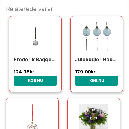
Relaterede varer
Den oprindelige pris var: 249.95kr..
Den aktuelle pris er: 124.98kr..
Frederik Bagger Crispy Glass Dark Ball : Erling Christensen Møbler
Julekugler House Doctor Lolli sæt 6 rillede ornamenter i blå glas og metal Ø6 cm
124.98
kr.
179.00
kr.
KØB NU
KØB NU