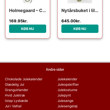
Holmegaard – Christmas Årets julekugle 2024 klar
Nytårsbuket i lilla – Send blomster med Bloomit
169.95
kr.
645.00
kr.
KØB NU
KØB NU
Andre sider
Chokolade Julekalender
Julekalender
Glædelig Jul
Juleopskrifter
Granguirlander
Julekostume
Hvid Juletræ
Julepynt
Istap Lyskæde
Julesange
Jul i Valhal
Julesengetøj