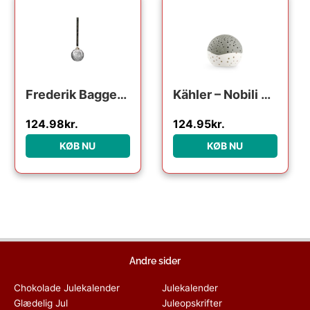
Frederik Bagger Crispy Glass Dark Ball : Erling Christensen Møbler
Kähler – Nobili Fyrfadsstage Ø12 cm olivengrøn
124.98
kr.
124.95
kr.
KØB NU
KØB NU
Andre sider
Chokolade Julekalender
Julekalender
Glædelig Jul
Juleopskrifter