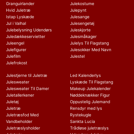
Granguirlander
Julekostume
Hvid Juletræ
Julepynt
Istap Lyskæde
Julesange
Jul i Valhal
Julesengetøj
Julebelysning Udendørs
Juleskjorte
Juledækkeservietter
Julesmåkager
Juleengel
Julelys Til Flagstang
Julefigurer
Julesokker Med Navn
Julefilm
Julestel
Julefrokost
Julestjerne til Juletræ
Led Kalenderlys
Julesweater
Lyskæde Til Flagstang
Julesweater Til Damer
Makeup Julekalender
Juletallerkener
Nøddeknækker Figur
Juletøj
Oppustelig Julemand
Juletræ
Rensdyr med lys
Juletræsfod Med
Rystekugle
Vandbeholder
Sankta Lucia
Juletræslysholder
Trådløse juletræslys