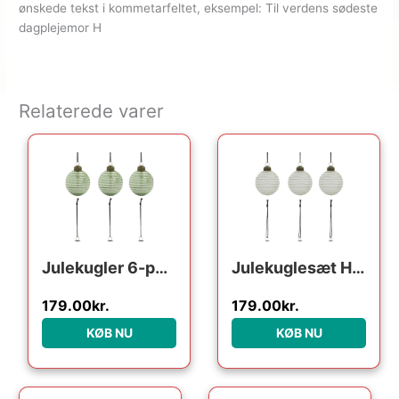
ønskede tekst i kommetarfeltet, eksempel: Til verdens sødeste
dagplejemor H
Relaterede varer
Julekugler 6-pak House Doctor Lolli ornament i glas og metal lysegrøn/grøn Ø6 cm
Julekuglesæt House Doctor Lolli Ø6 cm Hvid/Lyserød Glas/Metal
179.00
kr.
179.00
kr.
KØB NU
KØB NU
Den oprindelige pris var: 249.95kr..
Den aktuelle pris er: 124.98kr..
Den oprindelige pris var:
Den aktuelle pri