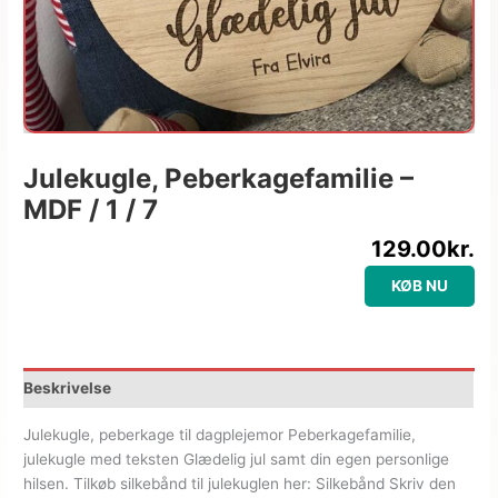
Julekugle, Peberkagefamilie –
MDF / 1 / 7
129.00
kr.
KØB NU
Beskrivelse
Julekugle, peberkage til dagplejemor Peberkagefamilie,
julekugle med teksten Glædelig jul samt din egen personlige
hilsen. Tilkøb silkebånd til julekuglen her: Silkebånd Skriv den