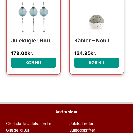
Julekugler House Doctor Lolli sæt 6 rillede ornamenter i blå glas og metal Ø6 cm
Kähler – Nobili Fyrfadsstage Ø12 cm olivengrøn
179.00
kr.
124.95
kr.
KØB NU
KØB NU
Andre sider
Chokolade Julekalender
Julekalender
Glædelig Jul
Juleopskrifter