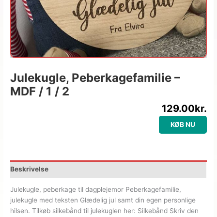
Julekugle, Peberkagefamilie –
MDF / 1 / 2
129.00
kr.
KØB NU
Beskrivelse
Julekugle, peberkage til dagplejemor Peberkagefamilie,
julekugle med teksten Glædelig jul samt din egen personlige
hilsen. Tilkøb silkebånd til julekuglen her: Silkebånd Skriv den