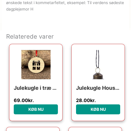
ønskede tekst i kommetarfeltet, eksempel: Til verdens sødeste
dagplejemor H
Relaterede varer
Julekugle i træ – Julegave
Julekugle House Doctor Ornament Velour grøn Ø5,5 cm
69.00
kr.
28.00
kr.
KØB NU
KØB NU
Den oprindelige pris var:
Den aktuelle pri