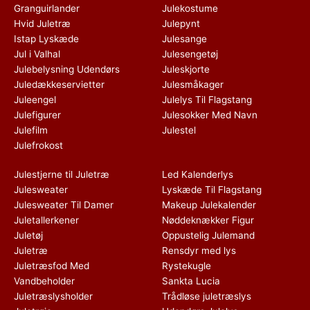
Granguirlander
Julekostume
Hvid Juletræ
Julepynt
Istap Lyskæde
Julesange
Jul i Valhal
Julesengetøj
Julebelysning Udendørs
Juleskjorte
Juledækkeservietter
Julesmåkager
Juleengel
Julelys Til Flagstang
Julefigurer
Julesokker Med Navn
Julefilm
Julestel
Julefrokost
Julestjerne til Juletræ
Led Kalenderlys
Julesweater
Lyskæde Til Flagstang
Julesweater Til Damer
Makeup Julekalender
Juletallerkener
Nøddeknækker Figur
Juletøj
Oppustelig Julemand
Juletræ
Rensdyr med lys
Juletræsfod Med
Rystekugle
Vandbeholder
Sankta Lucia
Juletræslysholder
Trådløse juletræslys