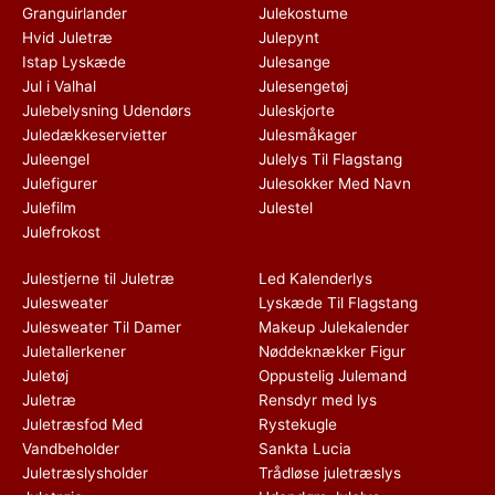
Granguirlander
Julekostume
Hvid Juletræ
Julepynt
Istap Lyskæde
Julesange
Jul i Valhal
Julesengetøj
Julebelysning Udendørs
Juleskjorte
Juledækkeservietter
Julesmåkager
Juleengel
Julelys Til Flagstang
Julefigurer
Julesokker Med Navn
Julefilm
Julestel
Julefrokost
Julestjerne til Juletræ
Led Kalenderlys
Julesweater
Lyskæde Til Flagstang
Julesweater Til Damer
Makeup Julekalender
Juletallerkener
Nøddeknækker Figur
Juletøj
Oppustelig Julemand
Juletræ
Rensdyr med lys
Juletræsfod Med
Rystekugle
Vandbeholder
Sankta Lucia
Juletræslysholder
Trådløse juletræslys