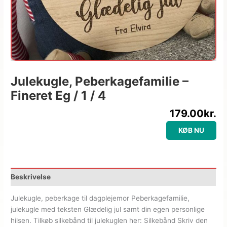
Julekugle, Peberkagefamilie –
Fineret Eg / 1 / 4
179.00
kr.
KØB NU
Beskrivelse
Julekugle, peberkage til dagplejemor Peberkagefamilie,
julekugle med teksten Glædelig jul samt din egen personlige
hilsen. Tilkøb silkebånd til julekuglen her: Silkebånd Skriv den