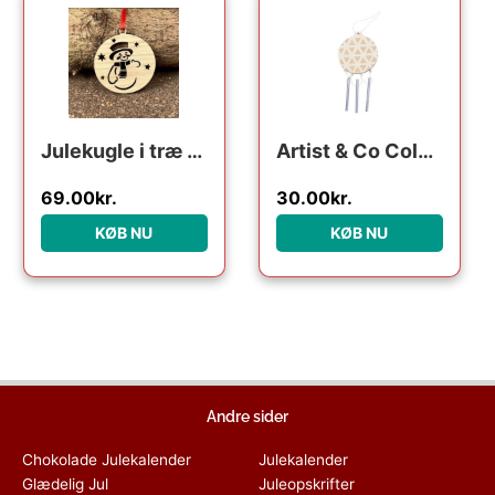
Julekugle i træ – Snemand
Artist & Co Color your own Wooden Christmas Ball with Sound Bars
69.00
kr.
30.00
kr.
KØB NU
KØB NU
Andre sider
Chokolade Julekalender
Julekalender
Glædelig Jul
Juleopskrifter