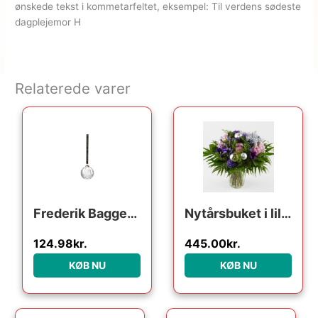
ønskede tekst i kommetarfeltet, eksempel: Til verdens sødeste
dagplejemor H
Relaterede varer
Den oprindelige pris var: 249.95kr..
Den aktuelle pris er: 124.98kr..
Frederik Bagger Crispy Glass Ball : Erling Christensen Møbler
Nytårsbuket i lilla – Send blomster med Bloomit
124.98
kr.
445.00
kr.
KØB NU
KØB NU