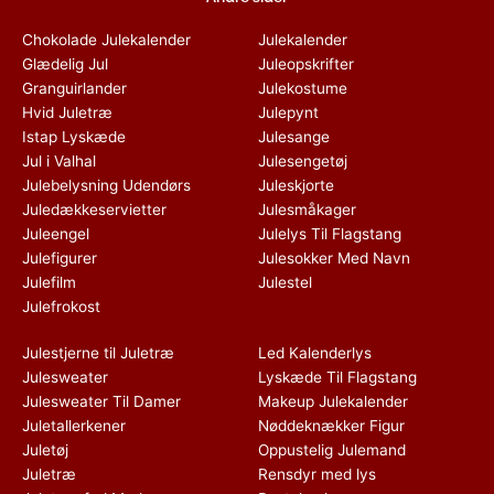
Chokolade Julekalender
Julekalender
Glædelig Jul
Juleopskrifter
Granguirlander
Julekostume
Hvid Juletræ
Julepynt
Istap Lyskæde
Julesange
Jul i Valhal
Julesengetøj
Julebelysning Udendørs
Juleskjorte
Juledækkeservietter
Julesmåkager
Juleengel
Julelys Til Flagstang
Julefigurer
Julesokker Med Navn
Julefilm
Julestel
Julefrokost
Julestjerne til Juletræ
Led Kalenderlys
Julesweater
Lyskæde Til Flagstang
Julesweater Til Damer
Makeup Julekalender
Juletallerkener
Nøddeknækker Figur
Juletøj
Oppustelig Julemand
Juletræ
Rensdyr med lys