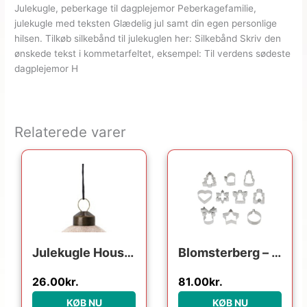
Julekugle, peberkage til dagplejemor Peberkagefamilie,
julekugle med teksten Glædelig jul samt din egen personlige
hilsen. Tilkøb silkebånd til julekuglen her: Silkebånd Skriv den
ønskede tekst i kommetarfeltet, eksempel: Til verdens sødeste
dagplejemor H
Relaterede varer
Den oprindelige pris var
Den aktuelle pri
Julekugle House Doctor Ornament Velour sand Ø5,5 cm
Blomsterberg – s ass. forme Kageudstikker 10 stk. Stål
26.00
kr.
81.00
kr.
KØB NU
KØB NU