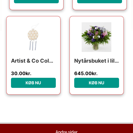
Artist & Co Color your own Wooden Christmas Ball with Sound Bars
Nytårsbuket i lilla – Send blomster med Bloomit
30.00
kr.
645.00
kr.
KØB NU
KØB NU
Andre sider