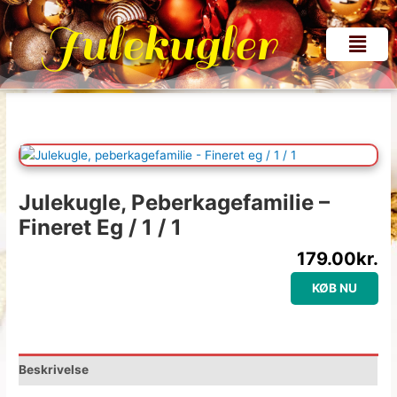
Gå
Julekugler
til
Menu
indholdet
Julekugle, Peberkagefamilie –
Fineret Eg / 1 / 1
179.00
kr.
KØB NU
Beskrivelse