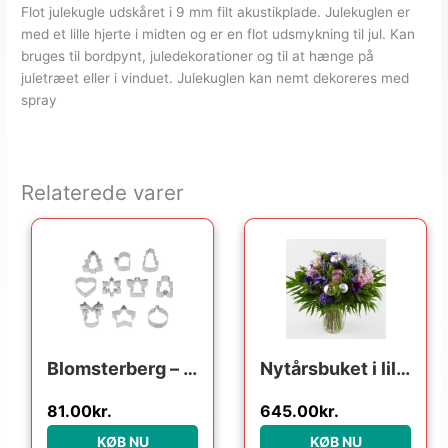
Flot julekugle udskåret i 9 mm filt akustikplade. Julekuglen er
med et lille hjerte i midten og er en flot udsmykning til jul. Kan
bruges til bordpynt, juledekorationer og til at hænge på
juletræet eller i vinduet. Julekuglen kan nemt dekoreres med
spray
Relaterede varer
Den oprindelige pris var: 149.95kr..
Den aktuelle pris er: 81.00kr..
Blomsterberg – s ass. forme Kageudstikker 10 stk. Stål
Nytårsbuket i lilla – Send blomster med Bloomit
81.00
kr.
645.00
kr.
KØB NU
KØB NU