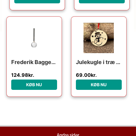
Den oprindelige pris var: 249.95kr..
Den aktuelle pris er: 124.98kr..
Frederik Bagger Crispy Glass Ball : Erling Christensen Møbler
Julekugle i træ – Snemand
124.98
kr.
69.00
kr.
KØB NU
KØB NU
Andre sider