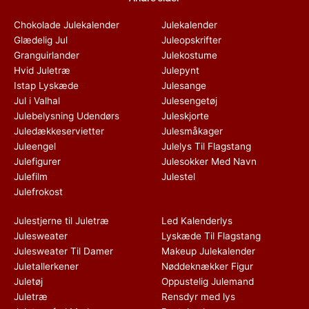
Chokolade Julekalender
Julekalender
Glædelig Jul
Juleopskrifter
Granguirlander
Julekostume
Hvid Juletræ
Julepynt
Istap Lyskæde
Julesange
Jul i Valhal
Julesengetøj
Julebelysning Udendørs
Juleskjorte
Juledækkeservietter
Julesmåkager
Juleengel
Julelys Til Flagstang
Julefigurer
Julesokker Med Navn
Julefilm
Julestel
Julefrokost
Julestjerne til Juletræ
Led Kalenderlys
Julesweater
Lyskæde Til Flagstang
Julesweater Til Damer
Makeup Julekalender
Juletallerkener
Nøddeknækker Figur
Juletøj
Oppustelig Julemand
Juletræ
Rensdyr med lys