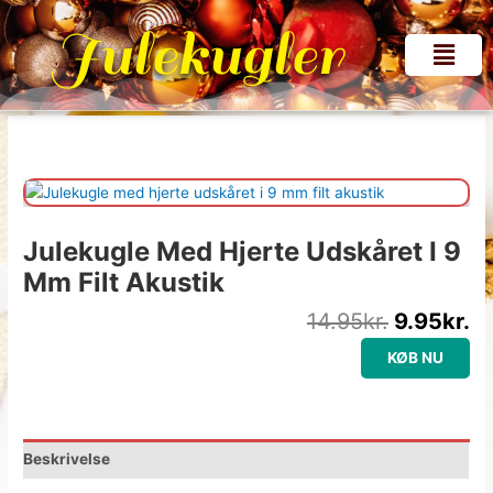
Gå
Julekugler
til
Menu
indholdet
Den
D
oprindeli
ak
pris
pr
var:
er
Julekugle Med Hjerte Udskåret I 9
14.95kr..
9.
Mm Filt Akustik
14.95
kr.
9.95
kr.
KØB NU
Beskrivelse