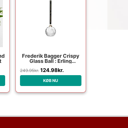
pris
pris
var:
er:
249.95kr..
124.98kr..
nd
Frederik Bagger Crispy
t
Glass Ball : Erling
Christensen Møbler
124.98
kr.
249.95
kr.
KØB NU