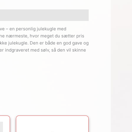
ve – en personlig julekugle med
ine nærmeste, hvor meget du sætter pris
e julekugle. Den er både en god gave og
r indgraveret med sølv, så den vil skinne
Den
Den
oprindelige
aktuelle