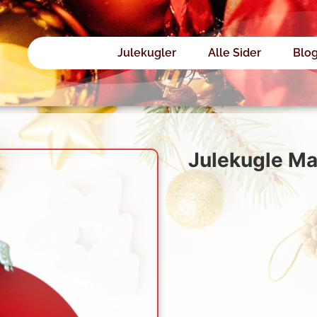
Julekugler
Alle Sider
Blo
Julekugle Ma