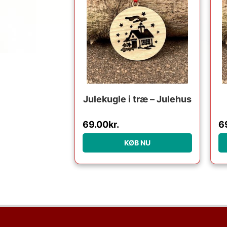
Julekugle i træ – Julehus
69.00
kr.
6
KØB NU