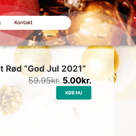
g
Kontakt
Den
Den
oprindelige
aktuelle
t Rød “God Jul 2021”
pris
pris
59.95
kr.
5.00
kr.
var:
er:
59.95kr..
5.00kr..
KØB NU