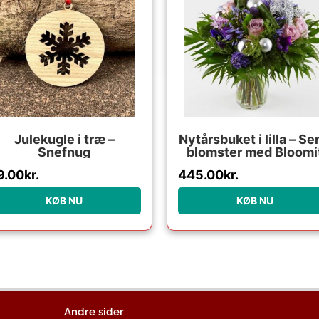
Julekugle i træ –
Nytårsbuket i lilla – Se
Snefnug
blomster med Bloomi
9.00
kr.
445.00
kr.
KØB NU
KØB NU
Andre sider