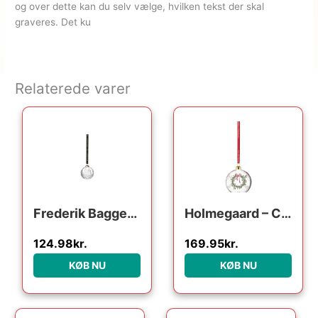
og over dette kan du selv vælge, hvilken tekst der skal
graveres. Det ku
Relaterede varer
Den oprindelige pris var: 249.95kr..
Den aktuelle pris er: 124.98kr..
Frederik Bagger Crispy Glass Ball : Erling Christensen Møbler
Holmegaard – Christmas Årets julekugle 2024 klar
124.98
kr.
169.95
kr.
KØB NU
KØB NU