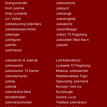
Granguirlander
Julekostume
Hvid Juletræ
Julepynt
Istap Lyskæde
Julesange
Jul i Valhal
Julesengetøj
Julebelysning Udendørs
Juleskjorte
Juledækkeservietter
Julesmåkager
Juleengel
Julelys Til Flagstang
Julefigurer
Julesokker Med Navn
Julefilm
Julestel
Julefrokost
Julestjerne til Juletræ
Led Kalenderlys
Julesweater
Lyskæde Til Flagstang
Julesweater Til Damer
Makeup Julekalender
Juletallerkener
Nøddeknækker Figur
Juletøj
Oppustelig Julemand
Juletræ
Rensdyr med lys
Juletræsfod Med
Rystekugle
Vandbeholder
Sankta Lucia
Juletræslysholder
Trådløse juletræslys