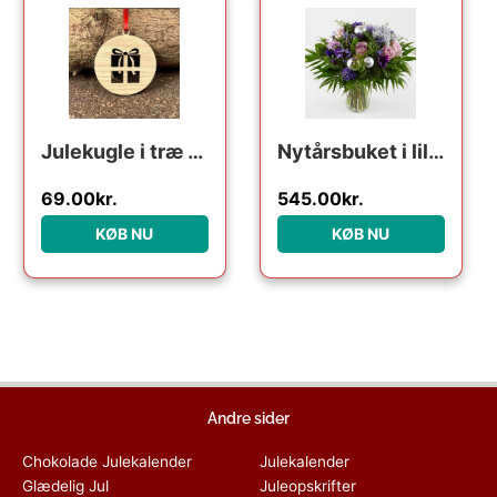
Julekugle i træ – Julegave
Nytårsbuket i lilla – Send blomster med Bloomit
69.00
kr.
545.00
kr.
KØB NU
KØB NU
Andre sider
Chokolade Julekalender
Julekalender
Glædelig Jul
Juleopskrifter