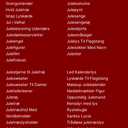
Granguirlander
Julekostume
Hvid Juletræ
Julepynt
Istap Lyskæde
Julesange
Jul i Valhal
Julesengetøj
Julebelysning Udendørs
Juleskjorte
Juledækkeservietter
Julesmåkager
Juleengel
Julelys Til Flagstang
Julefigurer
Julesokker Med Navn
Julefilm
Julestel
Julefrokost
Julestjerne til Juletræ
Led Kalenderlys
Julesweater
Lyskæde Til Flagstang
Julesweater Til Damer
Makeup Julekalender
Juletallerkener
Nøddeknækker Figur
Juletøj
Oppustelig Julemand
Juletræ
Rensdyr med lys
Juletræsfod Med
Rystekugle
Vandbeholder
Sankta Lucia
Juletræslysholder
Trådløse juletræslys