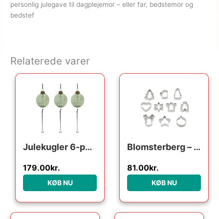
personlig julegave til dagplejemor – eller far, bedstemor og
bedstef
Relaterede varer
Den oprindelige pris var
Den aktuelle pri
Julekugler 6-pak House Doctor Lolli ornament i glas og metal lysegrøn/grøn Ø6 cm
Blomsterberg – s ass. forme Kageudstikker 10 stk. Stål
179.00
kr.
81.00
kr.
KØB NU
KØB NU