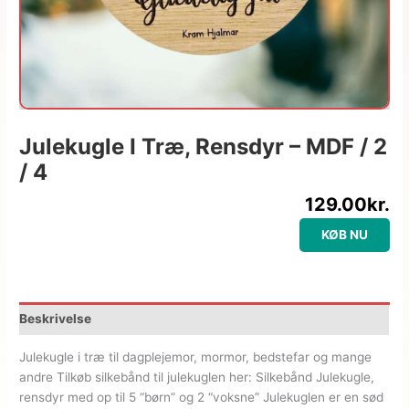
Julekugle I Træ, Rensdyr – MDF / 2
/ 4
129.00
kr.
KØB NU
Beskrivelse
Julekugle i træ til dagplejemor, mormor, bedstefar og mange
andre Tilkøb silkebånd til julekuglen her: Silkebånd Julekugle,
rensdyr med op til 5 “børn” og 2 “voksne” Julekuglen er en sød