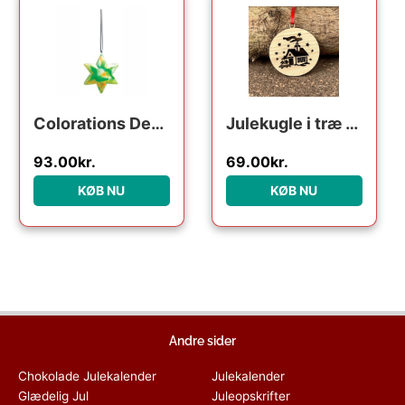
Colorations Decorate your own Christmas Star Pendant Set of 12 pieces
Julekugle i træ – Julehus
93.00
kr.
69.00
kr.
KØB NU
KØB NU
Andre sider
Chokolade Julekalender
Julekalender
Glædelig Jul
Juleopskrifter