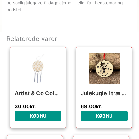
personlig julegave til dagplejemor – eller far, bedstemor og
bedstef
Relaterede varer
Artist & Co Color your own Wooden Christmas Ball with Sound Bars
Julekugle i træ – Snemand
30.00
kr.
69.00
kr.
KØB NU
KØB NU