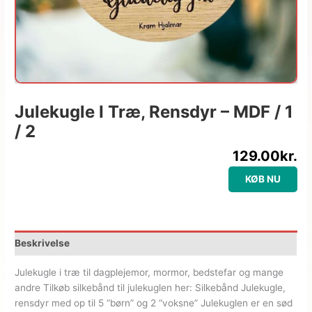
Julekugle I Træ, Rensdyr – MDF / 1
/ 2
129.00
kr.
KØB NU
Beskrivelse
Julekugle i træ til dagplejemor, mormor, bedstefar og mange
andre Tilkøb silkebånd til julekuglen her: Silkebånd Julekugle,
rensdyr med op til 5 “børn” og 2 “voksne” Julekuglen er en sød