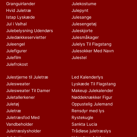
Granguirlander
Julekostume
Hvid Juletræ
Julepynt
Istap Lyskæde
Julesange
Jul i Valhal
Julesengetøj
Julebelysning Udendørs
Juleskjorte
Juledækkeservietter
Julesmåkager
Juleengel
Julelys Til Flagstang
Julefigurer
Julesokker Med Navn
Julefilm
Julestel
Julefrokost
Julestjerne til Juletræ
Led Kalenderlys
Julesweater
Lyskæde Til Flagstang
Julesweater Til Damer
Makeup Julekalender
Juletallerkener
Nøddeknækker Figur
Juletøj
Oppustelig Julemand
Juletræ
Rensdyr med lys
Juletræsfod Med
Rystekugle
Vandbeholder
Sankta Lucia
Juletræslysholder
Trådløse juletræslys