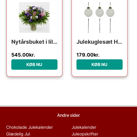
Nytårsbuket i lilla – Send blomster med Bloomit
Julekuglesæt House Doctor Lolli Ø6 cm Hvid/Lyserød Glas/Metal
545.00
kr.
179.00
kr.
KØB NU
KØB NU
Andre sider
Chokolade Julekalender
Julekalender
Glædelig Jul
Juleopskrifter