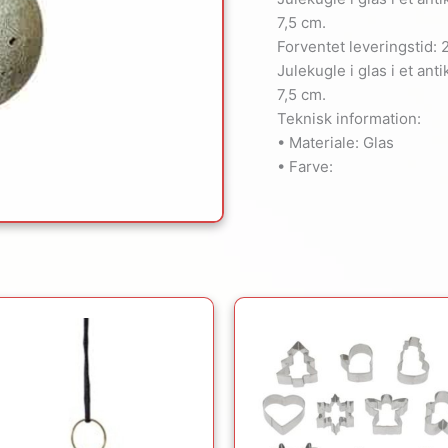
7,5 cm.
Forventet leveringstid: 
Julekugle i glas i et an
7,5 cm.
Teknisk information:
• Materiale: Glas
• Farve:
Den
Den
oprindelige
aktuel
pris
pris
var:
er:
149.95kr..
81.00kr