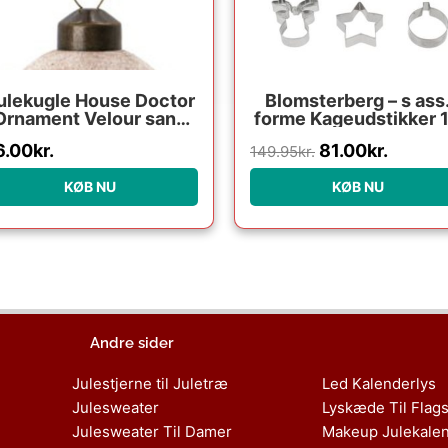
ulekugle House Doctor
Blomsterberg – s ass
Ornament Velour sand
forme Kageudstikker 
Ø5,5 cm
stk. Stål
6.00
kr.
81.00
kr.
149.95
kr.
KØB NU
KØB NU
Andre sider
Julestjerne til Juletræ
Led Kalenderlys
Julesweater
Lyskæde Til Flag
Julesweater Til Damer
Makeup Julekale