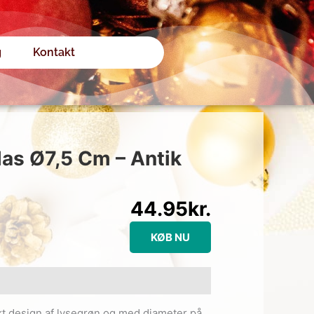
g
Kontakt
las Ø7,5 Cm – Antik
44.95
kr.
KØB NU
tikt design af lysegrøn og med diameter på