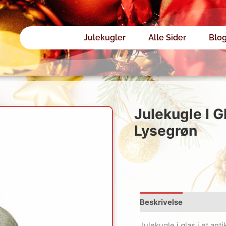
Julekugler
Alle Sider
Blo
Julekugle I G
Lysegrøn
Beskrivelse
Julekugle i glas i et an