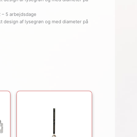
2 – 5 arbejdsdage
tikt design af lysegrøn og med diameter på
Den
Den
le
oprindelige
aktuelle
pris
pris
var:
er:
..
249.95kr..
124.98kr..