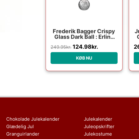
Frederik Bagger Crispy
J
Glass Dark Ball : Erling
Christensen Møbler
124.98
kr.
2
249.95
kr.
KØB NU
Chokolade Julekalender
Julekalender
Glædelig Jul
Juleopskrifter
Granguirlander
Julekostume