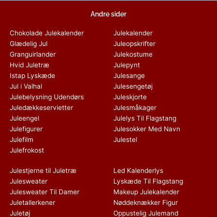
Andre sider
Chokolade Julekalender
Julekalender
Glædelig Jul
Juleopskrifter
Granguirlander
Julekostume
Hvid Juletræ
Julepynt
Istap Lyskæde
Julesange
Jul i Valhal
Julesengetøj
Julebelysning Udendørs
Juleskjorte
Juledækkeservietter
Julesmåkager
Juleengel
Julelys Til Flagstang
Julefigurer
Julesokker Med Navn
Julefilm
Julestel
Julefrokost
Julestjerne til Juletræ
Led Kalenderlys
Julesweater
Lyskæde Til Flagstang
Julesweater Til Damer
Makeup Julekalender
Juletallerkener
Nøddeknækker Figur
Juletøj
Oppustelig Julemand