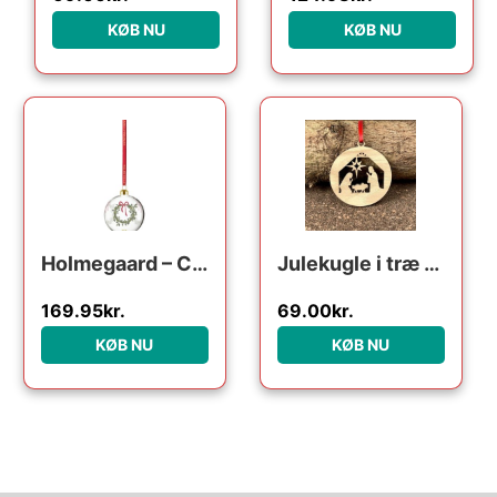
KØB NU
KØB NU
Holmegaard – Christmas Årets julekugle 2024 klar
Julekugle i træ – Krybespil
169.95
kr.
69.00
kr.
KØB NU
KØB NU