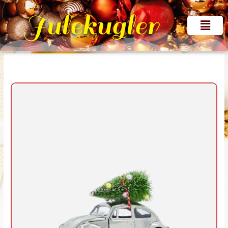
Gå
Julekugler
til
Menu
indholdet