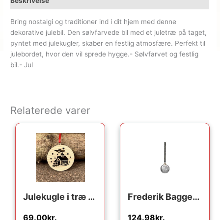
Beskrivelse
Bring nostalgi og traditioner ind i dit hjem med denne
dekorative julebil. Den sølvfarvede bil med et juletræ på taget,
pyntet med julekugler, skaber en festlig atmosfære. Perfekt til
julebordet, hvor den vil sprede hygge.- Sølvfarvet og festlig
bil.- Jul
Relaterede varer
Den oprindelige pris var
Den aktuelle p
Julekugle i træ – Julehus
Frederik Bagger Crispy Glass Dark Ball : Erling Christensen Møbler
69.00
kr.
124.98
kr.