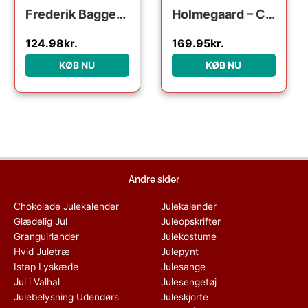
Frederik Bagger Crispy Glass Dark Ball : Erling Christensen Møbler
Holmegaard – Christmas Årets julekugle 2024 klar
124.98
kr.
169.95
kr.
KØB NU
KØB NU
Andre sider
Chokolade Julekalender
Julekalender
Glædelig Jul
Juleopskrifter
Granguirlander
Julekostume
Hvid Juletræ
Julepynt
Istap Lyskæde
Julesange
Jul i Valhal
Julesengetøj
Julebelysning Udendørs
Juleskjorte