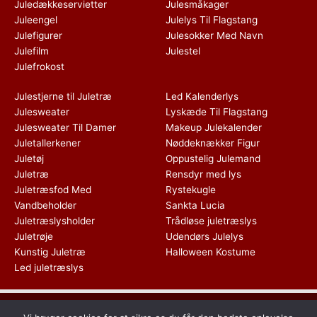
Juledækkeservietter
Julesmåkager
Juleengel
Julelys Til Flagstang
Julefigurer
Julesokker Med Navn
Julefilm
Julestel
Julefrokost
Julestjerne til Juletræ
Led Kalenderlys
Julesweater
Lyskæde Til Flagstang
Julesweater Til Damer
Makeup Julekalender
Juletallerkener
Nøddeknækker Figur
Juletøj
Oppustelig Julemand
Juletræ
Rensdyr med lys
Juletræsfod Med
Rystekugle
Vandbeholder
Sankta Lucia
Juletræslysholder
Trådløse juletræslys
Juletrøje
Udendørs Julelys
Kunstig Juletræ
Halloween Kostume
Led juletræslys
Dette medie ejes og drives af Tropic Traffic LLC-FZ | The Meydan