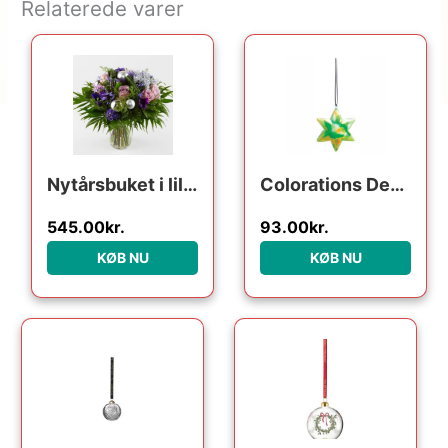
Relaterede varer
Nytårsbuket i lilla – Send blomster med Bloomit
Colorations Decorate your own Christmas Star Pendant Set of 12 pieces
545.00
kr.
93.00
kr.
KØB NU
KØB NU
Den oprindelige pris var: 249.95kr..
Den aktuelle pris er: 124.98kr..