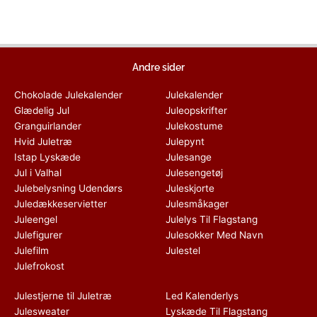
Andre sider
Chokolade Julekalender
Julekalender
Glædelig Jul
Juleopskrifter
Granguirlander
Julekostume
Hvid Juletræ
Julepynt
Istap Lyskæde
Julesange
Jul i Valhal
Julesengetøj
Julebelysning Udendørs
Juleskjorte
Juledækkeservietter
Julesmåkager
Juleengel
Julelys Til Flagstang
Julefigurer
Julesokker Med Navn
Julefilm
Julestel
Julefrokost
Julestjerne til Juletræ
Led Kalenderlys
Julesweater
Lyskæde Til Flagstang