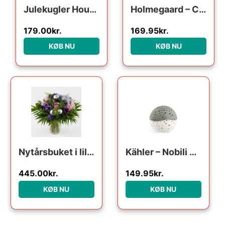
Julekugler House Doctor Lolli sæt 6 rillede ornamenter i blå glas og metal Ø6 cm
Holmegaard – Christmas Årets julekugle 2024 klar
179.00
kr.
169.95
kr.
KØB NU
KØB NU
Den oprindelige pris var:
Den aktuelle pri
Nytårsbuket i lilla – Send blomster med Bloomit
Kähler – Nobili Fyrfadsstage Ø14 cm olivengrøn
445.00
kr.
149.95
kr.
KØB NU
KØB NU