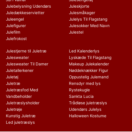
Julebelysning Udendørs
Juleskjorte
Juledækkeservietter
Julesmåkager
Juleengel
Julelys Til Flagstang
Julefigurer
Julesokker Med Navn
Julefilm
Julestel
Julefrokost
Julestjerne til Juletræ
Led Kalenderlys
Julesweater
Lyskæde Til Flagstang
Julesweater Til Damer
Makeup Julekalender
Juletallerkener
Nøddeknækker Figur
Juletøj
Oppustelig Julemand
Juletræ
Rensdyr med lys
Juletræsfod Med
Rystekugle
Vandbeholder
Sankta Lucia
Juletræslysholder
Trådløse juletræslys
Juletrøje
Udendørs Julelys
Kunstig Juletræ
Halloween Kostume
Led juletræslys