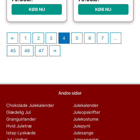
KØB NU
KØB NU
←
1
2
3
4
5
6
7
…
45
46
47
→
Andre sider
Chokolade Julekalender
Julekalender
Glædelig Jul
Juleopskrifter
Granguirlander
Julekostume
Hvid Juletræ
Julepynt
Istap Lyskæde
Julesange
Jul i Valhal
Julesengetøj