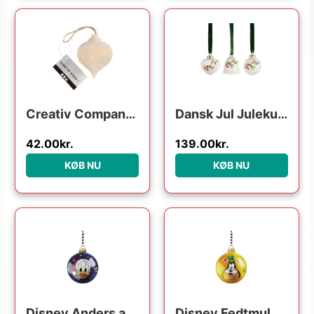
Creativ Company – Pendant Pointed Wooden Christmas Ball
Dansk Jul Julekugler Hvid
42.00
kr.
139.00
kr.
KØB NU
KØB NU
Disney Anders and Julekugle
Disney Fedtmule Julekugle